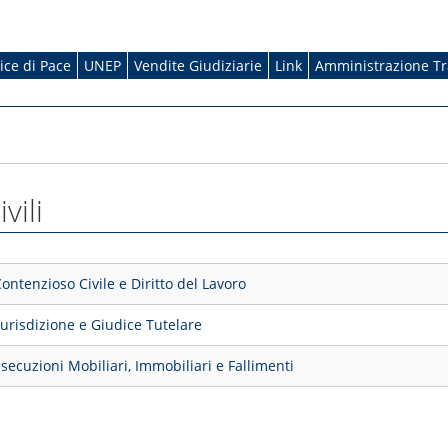
dice di Pace
UNEP
Vendite Giudiziarie
Link
Amministrazione T
vili
ontenzioso Civile e Diritto del Lavoro
iurisdizione e Giudice Tutelare
secuzioni Mobiliari, Immobiliari e Fallimenti