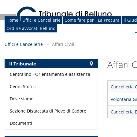
Home
Uffici e Cancellerie
Come fare per
La Procura
Il Giu
Ordine avvocati Belluno
Uffici e Cancellerie
Affari Civili
Affari Ci
Il Tribunale
Centralino - Orientamento e assistenza
Cenni Storici
Cancelleria C
Dove siamo
Volontaria G
Sezione Distaccata di Pieve di Cadore
Cancelleria E
Documenti